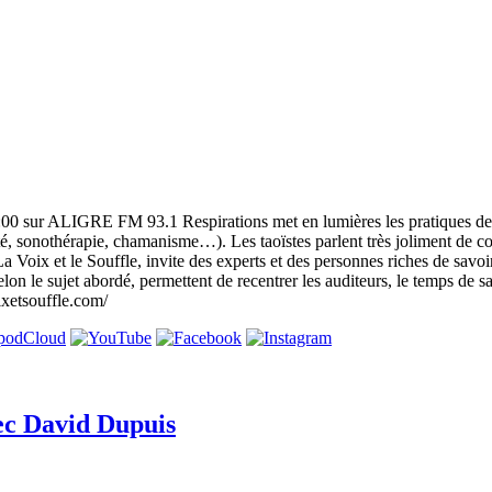
0 sur ALIGRE FM 93.1 Respirations met en lumières les pratiques des art
alité, sonothérapie, chamanisme…). Les taoïstes parlent très joliment de 
La Voix et le Souffle, invite des experts et des personnes riches de savo
n le sujet abordé, permettent de recentrer les auditeurs, le temps de savo
ixetsouffle.com/
ec David Dupuis